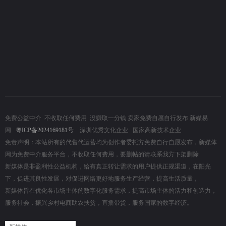
免费公益中介
不收取任何费用 没赚取一分钱 卖家免费自愿自行发布 新媒易
网
粤ICP备2024169181号
深圳优秀文化企业 国家高新技术企业
免责声明：本站所有的代售代运营均为创作者委托方免费自行自愿发布，新媒体
网为免费中介服务平台，不收取任何费用，要删帖的请联系我方下架删除
新媒体是非盈利性公益机构，给有真正转让需求的用户提供正规渠道，在阳光
下，促进其良性发展，对促进网络更好地服务生产经营，提高生活质量，
新媒体旨在优化各市场主体的数字化服务需求，提高市场主体的活力和创造力，
服务社会，振兴乡村电商助农扶贫，直播带货，服务国家的数字经济。