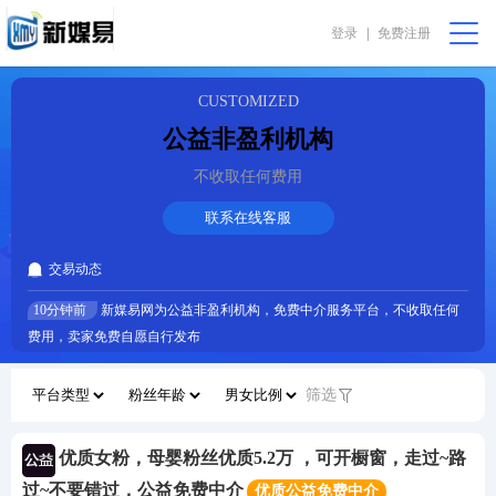
登录
|
免费注册
会员中心
购物篮 [0]
我要代售
在线咨询
CUSTOMIZED
公益非盈利机构
首页
不收取任何费用
公益非盈利
联系在线客服
交易动态
直播助农
10分钟前
新媒易网为公益非盈利机构，免费中介服务平台，不收取任何
费用，卖家免费自愿自行发布
振兴乡村
筛选
完全免费
优质女粉，母婴粉丝优质5.2万 ，可开橱窗，走过~路
我要求购
过~不要错过，公益免费中介
优质公益免费中介