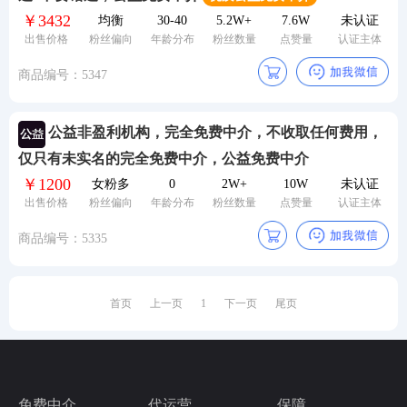
￥3432
均衡
30-40
5.2W+
7.6W
未认证
24小时服务热线：
出售价格
粉丝偏向
年龄分布
粉丝数量
点赞量
认证主体
商品编号：5347
公益非盈利机构，完全免费中介，不收取任何费用，
仅只有未实名的完全免费中介，公益免费中介
￥1200
女粉多
0
2W+
10W
未认证
出售价格
粉丝偏向
年龄分布
粉丝数量
点赞量
认证主体
商品编号：5335
首页
上一页
1
下一页
尾页
免费中介
代运营
保障